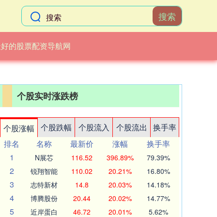
搜索
最好的股票配资导航网
个股实时涨跌榜
个股跌幅
个股流入
个股流出
换手率
个股涨幅
排名
名称
最新价
涨幅
换手率
1
N展芯
116.52
396.89%
79.39%
2
锐翔智能
110.02
20.21%
16.80%
3
志特新材
14.8
20.03%
14.18%
4
博腾股份
20.44
20.02%
14.77%
5
近岸蛋白
46.72
20.01%
5.62%