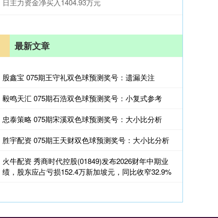
日主力资金净买入1404.93万元
最新文章
股鑫宝 075期王守礼双色球预测奖号：遗漏关注
毅鸣天汇 075期石浩双色球预测奖号：小复式参考
忠泰策略 075期宋溪双色球预测奖号：大小比分析
胜宇配资 075期王天财双色球预测奖号：大小比分析
火牛配资 秀商时代控股(01849)发布2026财年中期业
绩，股东应占亏损152.4万新加坡元，同比收窄32.9%