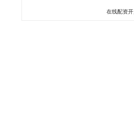
在线配资开
上证指数
3940.04
.40
2.13%
39.68
1.