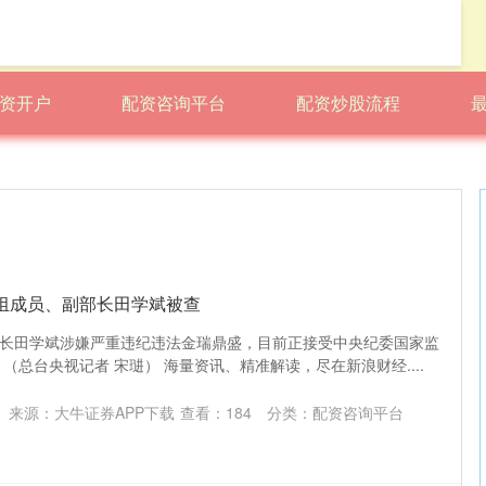
资开户
配资咨询平台
配资炒股流程
组成员、副部长田学斌被查
长田学斌涉嫌严重违纪违法金瑞鼎盛，目前正接受中央纪委国家监
（总台央视记者 宋琎） 海量资讯、精准解读，尽在新浪财经....
来源：大牛证券APP下载
查看：
184
分类：
配资咨询平台