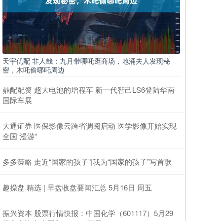
天宇优配 非人哉：九月带哪吒逛商场，地涌夫人发现秘
密，木吒偷哪吒周边
鼎配配资 超大电池的增程车 新一代智己LS6登陆华南
国际车展
大通证券 医保影像云跨省调阅启动 医学影像开始实现
全国“漫游”
多多策略 走近“国家的孩子”|我为“国家的孩子”写首歌
趣操盘 精选 | 早盘收盘要闻汇总 5月16日 周五
振兴资本 股票行情快报：中国化学（601117）5月29