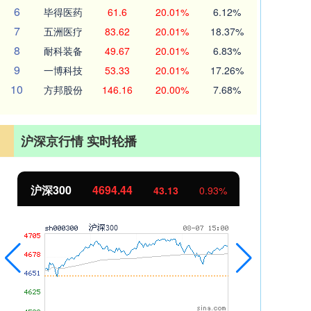
6
毕得医药
61.6
20.01%
6.12%
7
五洲医疗
83.62
20.01%
18.37%
8
耐科装备
49.67
20.01%
6.83%
9
一博科技
53.33
20.01%
17.26%
10
方邦股份
146.16
20.00%
7.68%
沪深京行情 实时轮播
沪深300
4694.44
北
43.13
0.93%