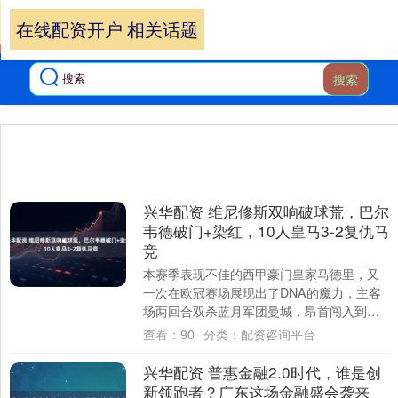
在线配资开户 相关话题
搜索
兴华配资 维尼修斯双响破球荒，巴尔
韦德破门+染红，10人皇马3-2复仇马
竞
本赛季表现不佳的西甲豪门皇家马德里，又
一次在欧冠赛场展现出了DNA的魔力，主客
场两回合双杀蓝月军团曼城，昂首闯入到了
八强，稍作休整之后，皇马在西甲第29轮联
查看：
90
分类：
配资咨询平台
赛，....
兴华配资 普惠金融2.0时代，谁是创
新领跑者？广东这场金融盛会袭来