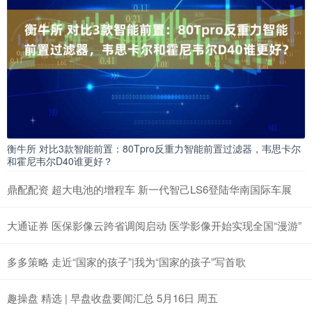
衡牛所 对比3款智能前置：80Tpro反重力智能前置过滤器，韦思卡尔
和霍尼韦尔D40谁更好？
鼎配配资 超大电池的增程车 新一代智己LS6登陆华南国际车展
大通证券 医保影像云跨省调阅启动 医学影像开始实现全国“漫游”
多多策略 走近“国家的孩子”|我为“国家的孩子”写首歌
趣操盘 精选 | 早盘收盘要闻汇总 5月16日 周五