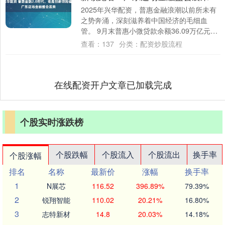
2025年兴华配资，普惠金融浪潮以前所未有
之势奔涌，深刻滋养着中国经济的毛细血
管。 9月末普惠小微贷款余额36.09万亿元，
同比增长12.2%，增速比各项贷款高....
查看：
137
分类：
配资炒股流程
在线配资开户文章已加载完成
个股实时涨跌榜
个股跌幅
个股流入
个股流出
换手率
个股涨幅
排名
名称
最新价
涨幅
换手率
1
N展芯
116.52
396.89%
79.39%
2
锐翔智能
110.02
20.21%
16.80%
3
志特新材
14.8
20.03%
14.18%